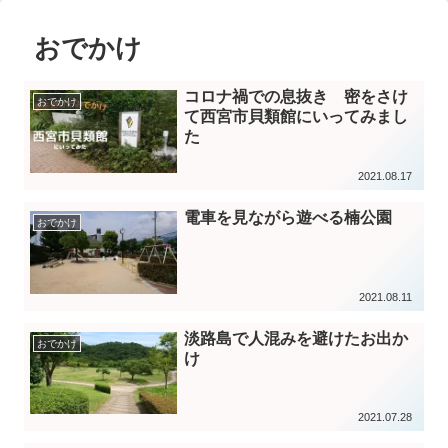
おでかけ
コロナ禍での息抜き 密をさけ
おでかけ
て西宮市貝類館にいってみまし
た
2021.08.17
電車を見ながら遊べる楠公園
おでかけ
2021.08.11
淡路島で人混みを避けたお出か
おでかけ
け
2021.07.28