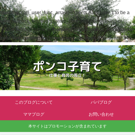
Warning
: call_user_func_array() expects parameter 1 to be a
valid callback, function 'custom_print_scripts' not found or
invalid function name in
/home/c3763501/public_html/ponko-
kosodate.com/wp-includes/class-wp-hook.php
on line
341
このブログについて
パパブログ
ママブログ
お問い合わせ
本サイトはプロモーションが含まれています