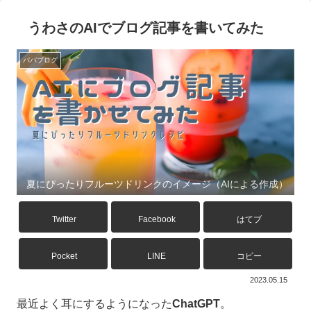
うわさのAIでブログ記事を書いてみた
パパブログ
夏にぴったりフルーツドリンクのイメージ（AIによる作成）
Twitter
Facebook
はてブ
Pocket
LINE
コピー
2023.05.15
最近よく耳にするようになった
ChatGPT
。