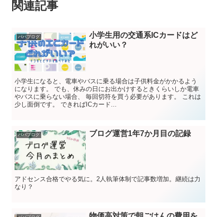
関連記事
小学生用の交通系ICカードはど
パパブログ
れがいい？
小学生になると、電車やバスに乗る場合は子供料金がかかるよう
になります。 でも、休みの日にお出かけするときくらいしか電車
やバスに乗らない場合、 毎回切符を買う必要があります。 これは
少し面倒です。 できればICカード...
ブログ運営1年7か月目の記録
パパブログ
アドセンス合格でやる気に。2人執筆体制で記事数増加。継続は力
なり？
物価高対策で朝ごはんの費用を