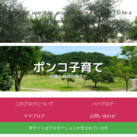
Warning
: call_user_func_array() expects parameter 1 to be a
valid callback, function 'custom_print_scripts' not found or
invalid function name in
/home/c3763501/public_html/ponko-
kosodate.com/wp-includes/class-wp-hook.php
on line
341
このブログについて
パパブログ
ママブログ
お問い合わせ
本サイトはプロモーションが含まれています