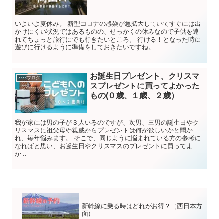
いよいよ夏休み。 新型コロナの感染が急拡大していてすぐには出
かけにくい状況ではあるものの、せっかくの休みなので子供を連
れてちょっと旅行にでも行きたいところ。 行ける！となった時に
遊びに行けるように準備をしておきたいですね。 ...
お誕生日プレゼント、クリスマ
パパブログ
スプレゼントに買ってよかった
もの(０歳、１歳、２歳）
我が家には男の子が３人いるのですが、次男、三男の誕生日やク
リスマスに祖父母や親戚からプレゼントは何が欲しいかと聞か
れ、毎年悩みます。 そこで、同じように悩まれている方の参考に
なればと思い、お誕生日やクリスマスのプレゼントに買ってよ
か...
新幹線に乗る時はどれがお得？（西日本方
面）