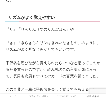
リズムがよく覚えやすい
『り』「りんりんりすのりんごばん」や
『き』「きらきらキリンはきれいなきもの」のように、
リズムがよく耳なじみがとてもいいです。
平仮名を遊びながら覚えられたらいいなと思ってこのか
るたを買ったのですが、読み札のこの言葉が気に入っ
て、長男も次男もすべてのカードの言葉を覚えました。
この言葉と一緒に平仮名を楽しく覚えてもらえるといい
ですね。
ホーム
プライバシーポリシー
このブログについて
お問い合わせ