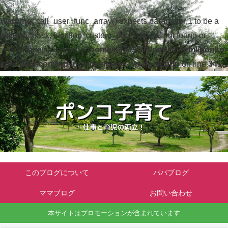
Warning
: call_user_func_array() expects parameter 1 to be a
valid callback, function 'custom_print_scripts' not found or
invalid function name in
/home/c3763501/public_html/ponko-
kosodate.com/wp-includes/class-wp-hook.php
on line
341
このブログについて
パパブログ
ママブログ
お問い合わせ
本サイトはプロモーションが含まれています