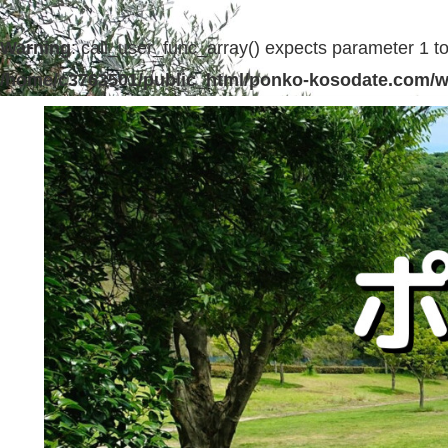
Warning
: call_user_func_array() expects parameter 1 to 
/home/c3763501/public_html/ponko-kosodate.com/w