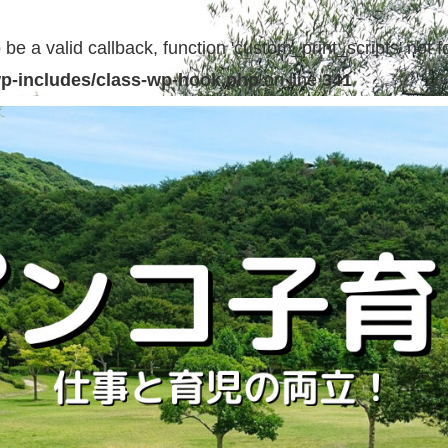
be a valid callback, function 'custom_print_scripts' not f
p-includes/class-wp-hook.php
on line
341