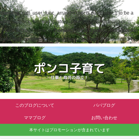
Warning
: call_user_func_array() expects parameter 1 to be a
valid callback, function 'custom_print_scripts' not found or
invalid function name in
/home/c3763501/public_html/ponko-
kosodate.com/wp-includes/class-wp-hook.php
on line
341
このブログについて
パパブログ
ママブログ
お問い合わせ
本サイトはプロモーションが含まれています