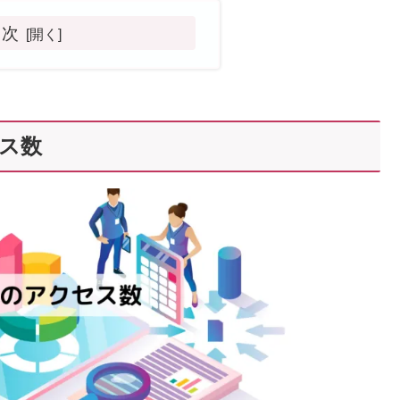
目次
セス数