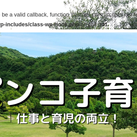
be a valid callback, function 'custom_print_scripts' not f
p-includes/class-wp-hook.php
on line
341