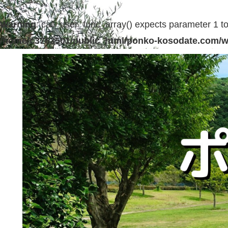
Warning
: call_user_func_array() expects parameter 1 to 
/home/c3763501/public_html/ponko-kosodate.com/w