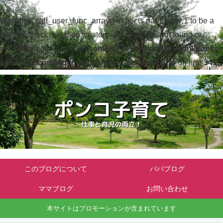
Warning
: call_user_func_array() expects parameter 1 to be a
valid callback, function 'custom_print_scripts' not found or
invalid function name in
/home/c3763501/public_html/ponko-
kosodate.com/wp-includes/class-wp-hook.php
on line
341
このブログについて
パパブログ
ママブログ
お問い合わせ
本サイトはプロモーションが含まれています