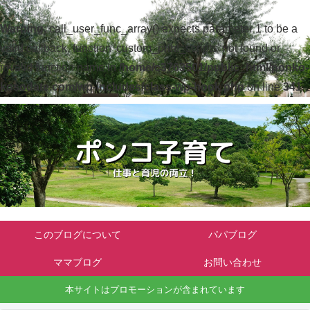
Warning
: call_user_func_array() expects parameter 1 to be a
valid callback, function 'custom_print_scripts' not found or
invalid function name in
/home/c3763501/public_html/ponko-
kosodate.com/wp-includes/class-wp-hook.php
on line
341
このブログについて
パパブログ
ママブログ
お問い合わせ
本サイトはプロモーションが含まれています