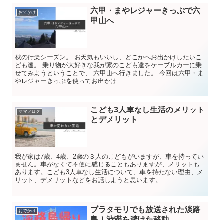
六甲・まやレジャーきっぷで六
おでかけ
甲山へ
秋の行楽シーズン。 お天気もいいし、どこかへお出かけしたいこ
ども達。 乗り物が大好きな我が家のこども達をケーブルカーに乗
せてみようということで、 六甲山へ行きました。 今回は六甲・ま
やレジャーきっぷを使ってお出かけ...
こども3人車なし生活のメリット
ママブログ
とデメリット
我が家は7歳、4歳、2歳の３人のこどもがいますが、車を持ってい
ません。車がなくて不便に感じることもありますが、メリットも
あります。こども3人車なし生活について、車を持たない理由、メ
リット、デメリットなどをお話しようと思います。
ブラタモリでも放送された淡路
おでかけ
島！渋滞を避けた移動