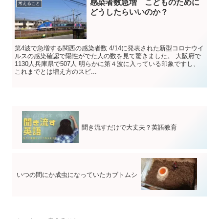
感染者数急増 こどものために
考えること
どうしたらいいのか？
第4波で急増する関西の感染者数 4/14に発表された新型コロナウイ
ルスの感染確認で陽性がでた人の数を見て驚きました。 大阪府で
1130人兵庫県で507人 明らかに第４波に入っている印象ですし、
これまでとは増え方のスピ...
聞き流すだけで大丈夫？英語教育
いつの間にか成虫になっていたカブトムシ