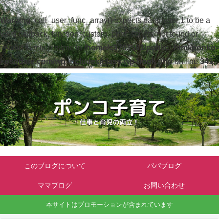
Warning
: call_user_func_array() expects parameter 1 to be a
valid callback, function 'custom_print_scripts' not found or
invalid function name in
/home/c3763501/public_html/ponko-
kosodate.com/wp-includes/class-wp-hook.php
on line
341
このブログについて
パパブログ
ママブログ
お問い合わせ
本サイトはプロモーションが含まれています